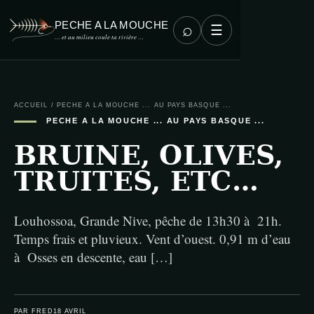
PECHE A LA MOUCHE
⌕
☰
… et au milieu coule ta rivière …
ACCUEIL
/
PECHE A LA MOUCHE ... AU PAYS BASQUE ...
PECHE A LA MOUCHE ... AU PAYS BASQUE ...
BRUINE, OLIVES,
TRUITES, ETC…
Louhossoa, Grande Nive, pêche de 13h30 à 21h.
Temps frais et pluvieux. Vent d’ouest. 0,91 m d’eau
à Osses en descente, eau […]
PAR FRED
18 AVRIL