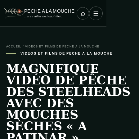
PECHE A LA MOUCHE
⌕
☰
… et au milieu coule ta rivière …
ACCUEIL
/
VIDEOS ET FILMS DE PECHE A LA MOUCHE
VIDEOS ET FILMS DE PECHE A LA MOUCHE
MAGNIFIQUE
VIDÉO DE PÊCHE
DES STEELHEADS
AVEC DES
MOUCHES
SÈCHES « A
PATINAR »