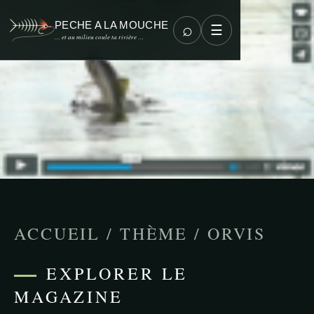
PECHE A LA MOUCHE
⌕
☰
… et au milieu coule ta rivière …
ACCUEIL
/
THÈME
/
ORVIS
EXPLORER LE
MAGAZINE