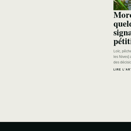
Morc
quel
signa
pétit
Loïc, pêche
les Nives]
des décisi
LIRE L’AR