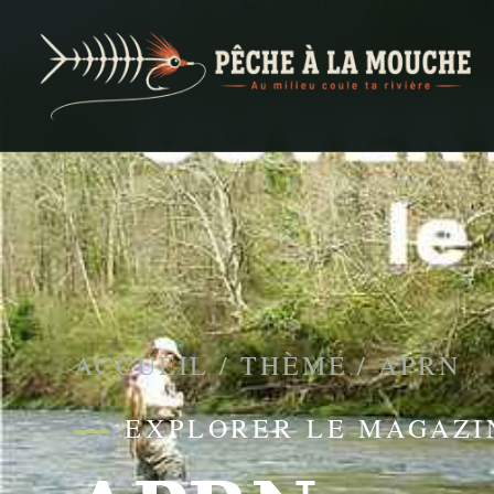
PECHE A LA MOUCHE
… et au milieu coule ta rivière …
ACCUEIL
/
THÈME
/
APRN
EXPLORER LE MAGAZI