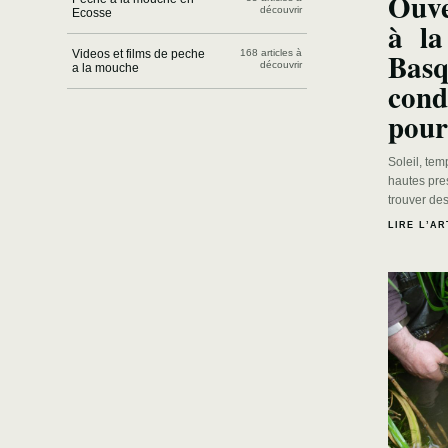
Ouve
découvrir
Ecosse
à la
Basq
Videos et films de peche
168 articles à
découvrir
a la mouche
cond
pour
Soleil, tem
hautes pre
trouver de
LIRE L’AR