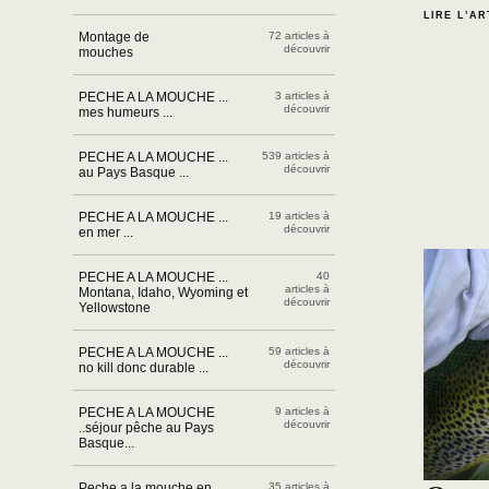
LIRE L’AR
Montage de
72 articles à
découvrir
mouches
PECHE A LA MOUCHE ...
3 articles à
découvrir
mes humeurs ...
PECHE A LA MOUCHE ...
539 articles à
découvrir
au Pays Basque ...
PECHE A LA MOUCHE ...
19 articles à
découvrir
en mer ...
PECHE A LA MOUCHE ...
40
articles à
Montana, Idaho, Wyoming et
découvrir
Yellowstone
PECHE A LA MOUCHE ...
59 articles à
découvrir
no kill donc durable ...
PECHE A LA MOUCHE
9 articles à
découvrir
..séjour pêche au Pays
Basque...
Peche a la mouche en
35 articles à