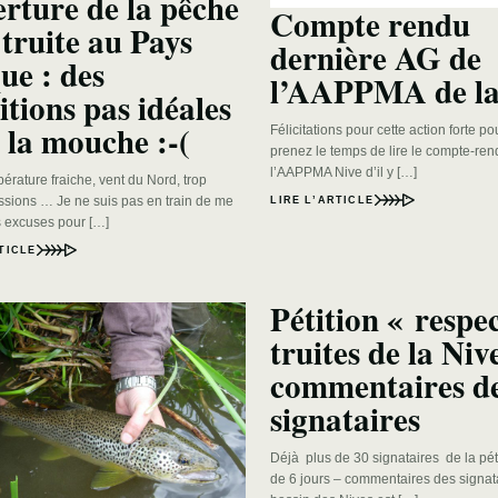
rture de la pêche
Compte rendu
 truite au Pays
dernière AG de
ue : des
l’AAPPMA de la
itions pas idéales
 la mouche :-(
Félicitations pour cette action forte po
prenez le temps de lire le compte-ren
l’AAPPMA Nive d’il y […]
pérature fraiche, vent du Nord, trop
ssions … Je ne suis pas en train de me
LIRE L’ARTICLE
s excuses pour […]
TICLE
Pétition « respe
truites de la Niv
commentaires d
signataires
Déjà plus de 30 signataires de la pét
de 6 jours – commentaires des signat