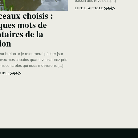
bassin des Nives est […]
LIRE L’ARTICLE
eaux choisis :
ques mots de
taires de la
ion
ur breton: « je retournerai pêcher [sur
 avec mes copains quand vous aurez pris
ons concrètes qui nous motiverons […]
TICLE