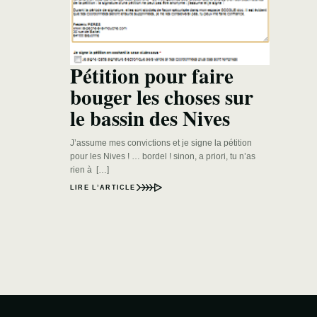
Pétition pour faire
bouger les choses sur
le bassin des Nives
J’assume mes convictions et je signe la pétition
pour les Nives ! … bordel ! sinon, a priori, tu n’as
rien à […]
LIRE L’ARTICLE