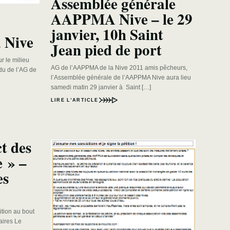
Assemblée générale
AAPPMA Nive – le 29
janvier, 10h Saint
 Nive
Jean pied de port
ur le milieu
AG de l’AAPPMA de la Nive 2011 amis pêcheurs,
du de l’AG de
l’Assemblée générale de l’AAPPMA Nive aura lieu
samedi matin 29 janvier à Saint […]
LIRE L’ARTICLE
ct des
e » –
es
ition au bout
aires Le