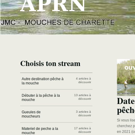
APRN
Choisis ton stream
Autre destination pêche à
4 articles à
découvrir
la mouche
Débuter à la pêche à la
13 articles à
Date
découvrir
mouche
pêch
Gueules de
3 articles à
découvrir
moucheurs
Si vous lis
cherchez p
Materiel de peche a la
17 articles à
en 2021 (
découvrir
mouche