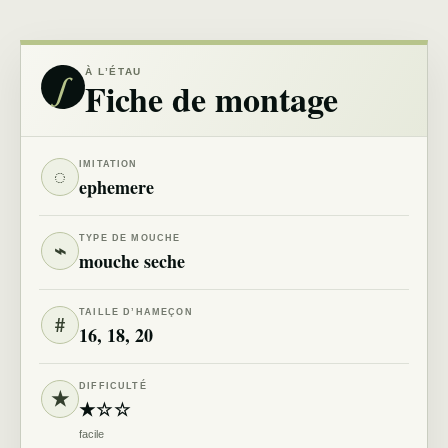
∫
À L’ÉTAU
Fiche de montage
IMITATION
◌
ephemere
TYPE DE MOUCHE
⌁
mouche seche
TAILLE D’HAMEÇON
#
16, 18, 20
DIFFICULTÉ
★
★☆☆
facile