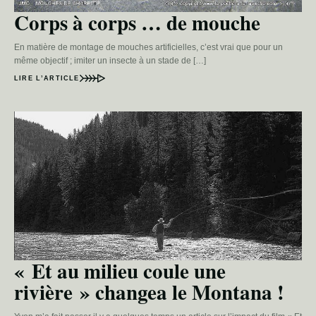
Corps à corps … de mouche
En matière de montage de mouches artificielles, c’est vrai que pour un
même objectif ; imiter un insecte à un stade de […]
LIRE L’ARTICLE
« Et au milieu coule une
rivière » changea le Montana !