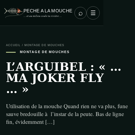
PECHE A LA MOUCHE
⌕
☰
… et au milieu coule ta rivière …
ACCUEIL
/
MONTAGE DE MOUCHES
MONTAGE DE MOUCHES
L’ARGUIBEL : « …
MA JOKER FLY
… »
Utilisation de la mouche Quand rien ne va plus, fune
sauve bredouille à l’instar de la peute. Bas de ligne
fin, évidemment […]