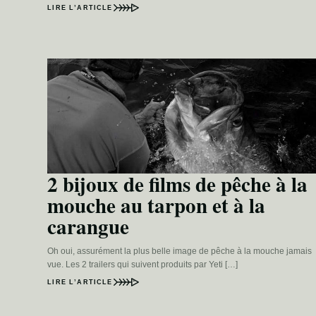
LIRE L’ARTICLE
2 bijoux de films de pêche à la
mouche au tarpon et à la
carangue
Oh oui, assurément la plus belle image de pêche à la mouche jamais
vue. Les 2 trailers qui suivent produits par Yeti […]
LIRE L’ARTICLE