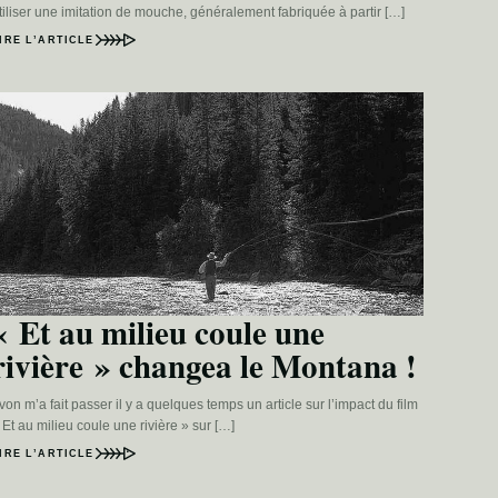
tiliser une imitation de mouche, généralement fabriquée à partir […]
IRE L’ARTICLE
« Et au milieu coule une
rivière » changea le Montana !
von m’a fait passer il y a quelques temps un article sur l’impact du film
 Et au milieu coule une rivière » sur […]
IRE L’ARTICLE