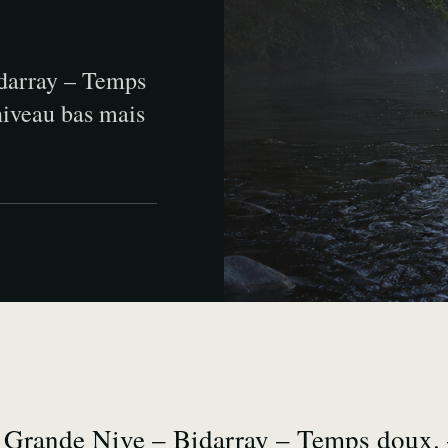
idarray – Temps
iveau bas mais
– Grande Nive – Bidarray – Temps doux.