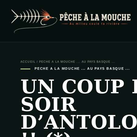
PECHE A LA MOUCHE
… et au milieu coule ta rivière …
ACCUEIL
/
PECHE A LA MOUCHE ... AU PAYS BASQUE ...
PECHE A LA MOUCHE ... AU PAYS BASQUE ...
UN COUP 
SOIR
D’ANTOLO