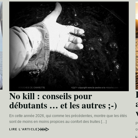
No kill : conseils pour
débutants … et les autres ;-)
En cette année 2026, qui comme les précédentes, montre que les étés
sont de moins en moins propices au confort des truites […]
P
o
LIRE L’ARTICLE
L