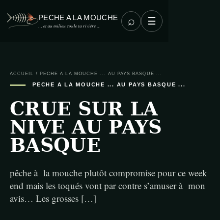
PECHE A LA MOUCHE
⌕
☰
… et au milieu coule ta rivière …
ACCUEIL
/
PECHE A LA MOUCHE ... AU PAYS BASQUE ...
PECHE A LA MOUCHE ... AU PAYS BASQUE ...
CRUE SUR LA
NIVE AU PAYS
BASQUE
pêche à la mouche plutôt compromise pour ce week
end mais les toqués vont par contre s’amuser à mon
avis… Les grosses […]