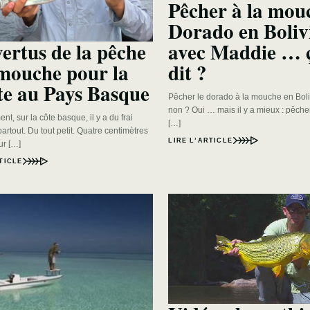
Pêcher à la mou
Dorado en Boliv
vertus de la pêche
avec Maddie … ç
 mouche pour la
dit ?
te au Pays Basque
Pêcher le dorado à la mouche en Boli
non ? Oui … mais il y a mieux : pêche
t, sur la côte basque, il y a du frai
[…]
artout. Du tout petit. Quatre centimètres
LIRE L’ARTICLE
ur […]
TICLE