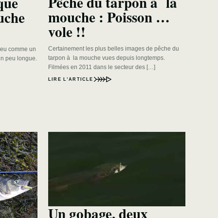
Pêche du tarpon à la
que
mouche : Poisson …
uche
vole !!
Certainement les plus belles images de pêche du
 peu comme un
tarpon à la mouche vues depuis longtemps.
un peu longue.
Filmées en 2011 dans le secteur des […]
LIRE L’ARTICLE
Un gobage, deux