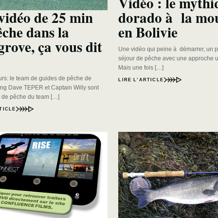
Vidéo : le mythi
dorado à la mo
vidéo de 25 min
en Bolivie
êche dans la
rove, ça vous dit
Une vidéo qui peine à démarrer, un
séjour de pêche avec une approche 
Mais une fois […]
rs: le team de guides de pêche de
LIRE L’ARTICLE
ng Dave TEPER et Captain Willy sont
 de pêche du team […]
TICLE