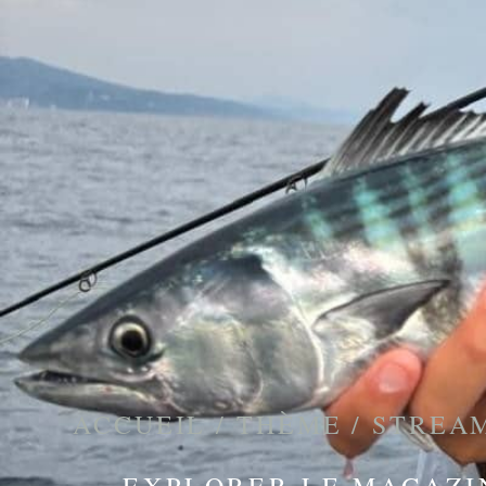
ACCUEIL
/
THÈME
/
STREA
EXPLORER LE MAGAZI