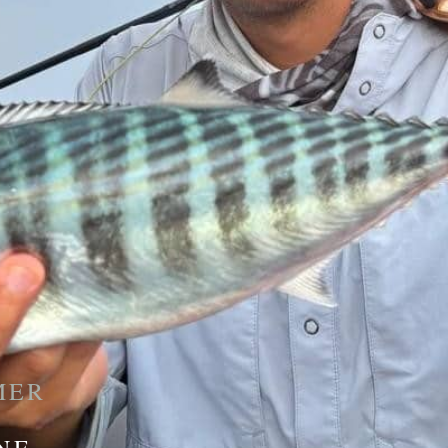
MER
NE