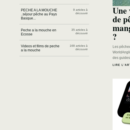
Une 
PECHE A LA MOUCHE
9 articles à
découvrir
..séjour pêche au Pays
de p
Basque...
mang
Peche a la mouche en
35 articles à
?
découvrir
Ecosse
Videos et films de peche
168 articles à
Les pêcheu
découvrir
a la mouche
WorldAngli
des guides
LIRE L’AR