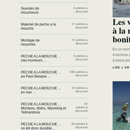
Gueules de
3 articles à
découvrir
moucheurs
Les 
Materiel de peche a la
17 articles à
à la
découvrir
mouche
boni
Montage de
72 articles à
découvrir
mouches
En ce momen
d’anchois p
PECHE A LA MOUCHE ...
3 articles à
découvrir
mes humeurs ...
à peine po
LIRE L’AR
PECHE A LA MOUCHE ...
539 articles à
découvrir
au Pays Basque ...
PECHE A LA MOUCHE ...
19 articles à
découvrir
en mer ...
PECHE A LA MOUCHE ...
40
articles à
Montana, Idaho, Wyoming et
découvrir
Yellowstone
PECHE A LA MOUCHE ...
59 articles à
découvrir
no kill donc durable ...