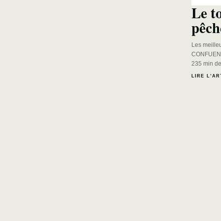
Le t
pêch
Les meille
CONFUENC
235 min de
LIRE L’AR