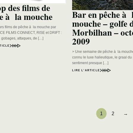
op des films de
Bar en pêche à 
e à la mouche
mouche – golfe 
urs films de pêche à la mouche par
Morbilhan – oct
E FILMS CONNECT, RISE et DRIFT :
2009
 gobages, attaques, de […]
TICLE
> Une semaine de pêche à la mouche
connu le luxe halieutique, le graal du
sentiment presque […]
LIRE L’ARTICLE
1
2
→