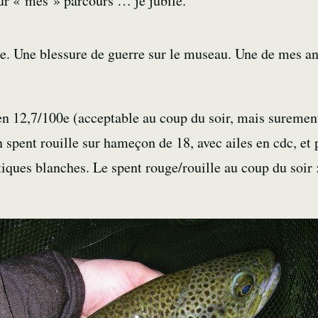
ur « mes » parcours … je jubile.
te. Une blessure de guerre sur le museau. Une de mes 
en 12,7/100e (acceptable au
coup du soir
, mais suremen
n spent rouille sur hameçon de 18, avec ailes en cdc, et 
tiques blanches. Le spent rouge/rouille au
coup du soir