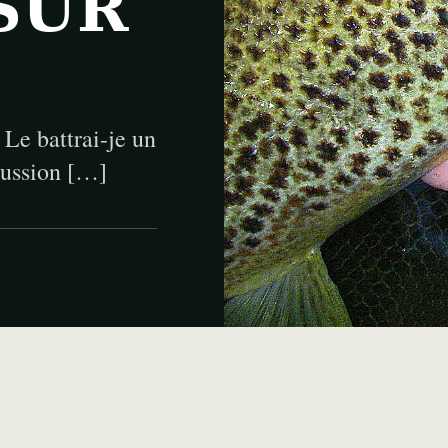
SUR
Le battrai-je un
scussion […]