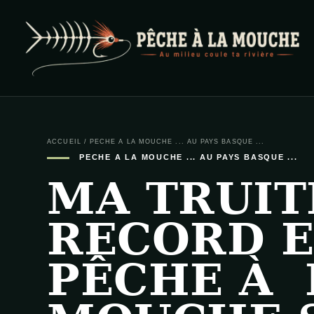
PECHE A LA MOUCHE
… et au milieu coule ta rivière …
ACCUEIL
/
PECHE A LA MOUCHE ... AU PAYS BASQUE ...
PECHE A LA MOUCHE ... AU PAYS BASQUE ...
MA TRUIT
RECORD 
PÊCHE À 