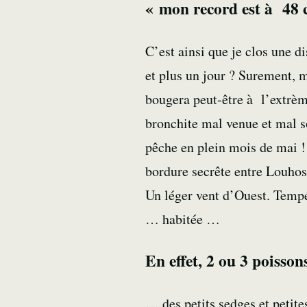
« mon record est à 48 c
C’est ainsi que je clos une d
et plus un jour ? Surement, m
bougera peut-être à l’extrèm
bronchite mal venue et mal so
pêche en plein mois de mai !! 
bordure
secrête entre
Louho
Un léger vent d’Ouest. Tempér
… habitée …
En effet, 2 ou 3 poisson
… des petits
sedges
et petit