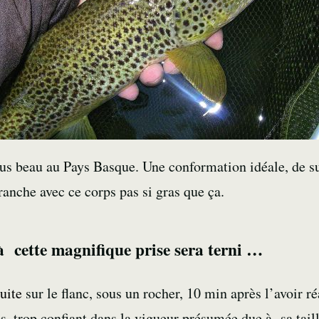
us beau au Pays Basque. Une conformation idéale, de s
tranche avec ce corps pas si gras que ça.
 cette magnifique prise sera terni …
ruite
sur le flanc, sous un rocher, 10 min après l’avoir ré
 trop confiant dans la vigueur présumée due à sa taille