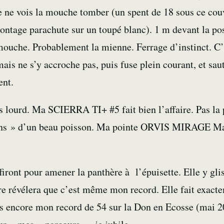
je ne vois la mouche tomber (un
spent
de 18 sous ce cou
ontage parachute sur un toupé blanc). 1 m devant la pos
 mouche. Probablement la mienne.
Ferrage
d’instinct. C
mais ne s’y accroche pas, puis fuse plein courant, et sau
ent.
s lourd. Ma SCIERRA TI+ #5 fait bien l’affaire. Pas la 
eins » d’un beau poisson. Ma pointe
ORVIS MIRAGE Ma
iront pour amener la panthère à l’épuisette. Elle y gli
re révélera que c’est même mon record. Elle fait exact
as encore mon record de 54 sur la Don en Ecosse (mai 2