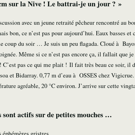
m sur la Nive ! Le battrai-je un jour ? »
iscussion avec un jeune retraité pêcheur rencontré au bo
ais bon, ce n’est pas pour aujourd’hui. Eaux basses et c
e coup du soir … Je suis un peu flagada. Cloué à Bayo
ignée. Même si ce n’est pas encore ça, il fallait que je 
C’est pas ce qui me plait ! Il fait très beau ce soir, il d
ssoa
et
Bidarray
. 0,77 m d’eau à OSSES chez
Vigicrue
.
ature agréable, 20 °C environ. J’arrive sur cette vingt
s sont actifs sur de petites mouches …
es
éphémères
gristres.