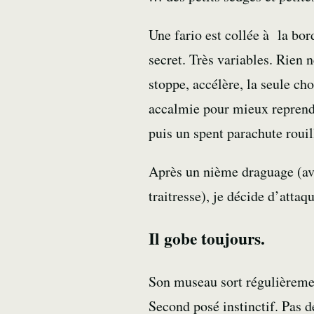
Une
fario
est collée à la bor
secret. Très variables. Rien n
stoppe, accélère, la seule cho
accalmie pour mieux reprendre
puis un spent parachute rouill
Après un nième
draguage
(a
traitresse), je décide d’attaq
Il gobe toujours.
Son museau sort régulièremen
Second posé instinctif. Pas d