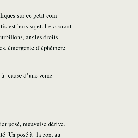
liques sur ce petit coin
tic est hors sujet. Le courant
urbillons, angles droits,
ges,
émergente
d’éphémère
 à cause d’une veine
ier posé, mauvaise dérive.
nté. Un posé à la con, au