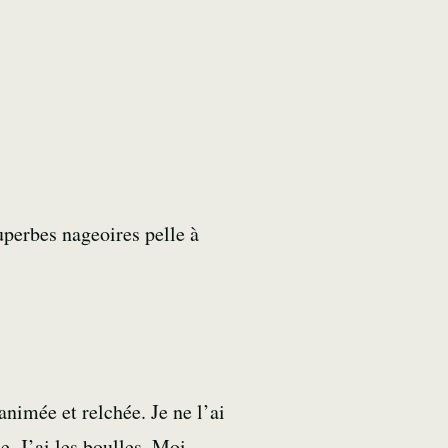
uperbes nageoires pelle à
animée et relchée. Je ne l’ai
. J’ai les boulles. Moi,