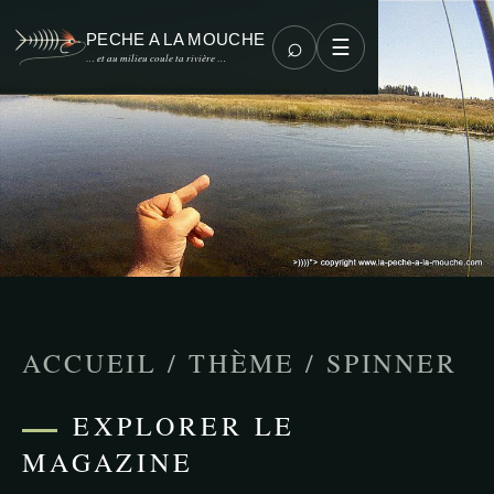
PECHE A LA MOUCHE
⌕
☰
… et au milieu coule ta rivière …
ACCUEIL
/
THÈME
/
SPINNER
EXPLORER LE
MAGAZINE