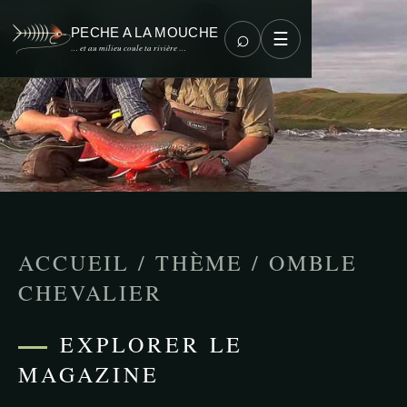
PECHE A LA MOUCHE
⌕
☰
… et au milieu coule ta rivière …
ACCUEIL
/
THÈME
/
OMBLE
CHEVALIER
EXPLORER LE
MAGAZINE