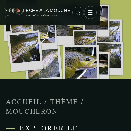
PECHE A LA MOUCHE
⌕
☰
… et au milieu coule ta rivière …
ACCUEIL
/
THÈME
/
MOUCHERON
EXPLORER LE