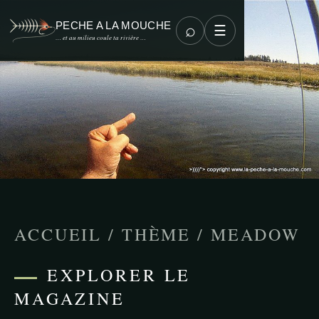
PECHE A LA MOUCHE
⌕
☰
… et au milieu coule ta rivière …
ACCUEIL
/
THÈME
/
MEADOW
EXPLORER LE
MAGAZINE