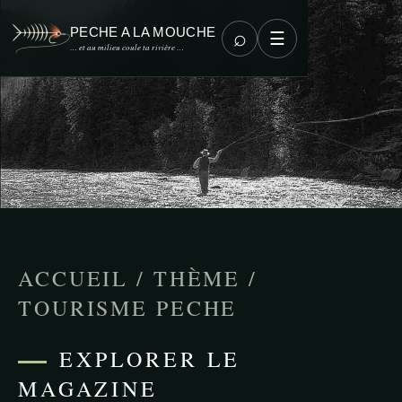
PECHE A LA MOUCHE
⌕
☰
… et au milieu coule ta rivière …
ACCUEIL
/
THÈME
/
TOURISME PECHE
EXPLORER LE
MAGAZINE