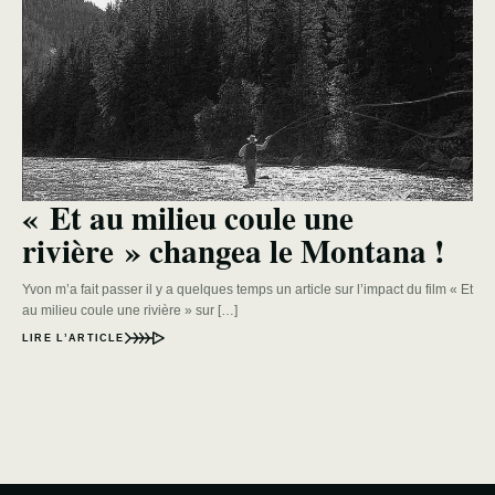
« Et au milieu coule une
rivière » changea le Montana !
Yvon m’a fait passer il y a quelques temps un article sur l’impact du film « Et
au milieu coule une rivière » sur […]
LIRE L’ARTICLE