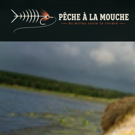
PECHE A LA MOUCHE
… et au milieu coule ta rivière …