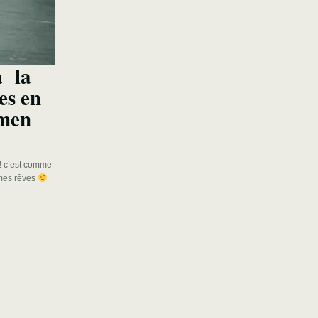
à la
es en
ïmen
! c’est comme
 mes rêves