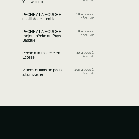
découvrir
Yellowstone
PECHE A LA MOUCHE ...
59 articles à
découvrir
no kill donc durable ...
PECHE A LA MOUCHE
9 articles à
découvrir
..séjour pêche au Pays
Basque...
Peche a la mouche en
35 articles à
découvrir
Ecosse
Videos et films de peche
168 articles à
découvrir
a la mouche