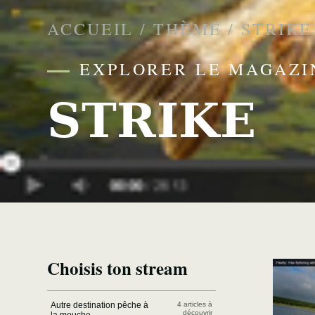
ACCUEIL
/
THÈME
/
STRIKE
EXPLORER LE MAGAZI
STRIKE
Choisis ton stream
Autre destination pêche à
4 articles à
découvrir