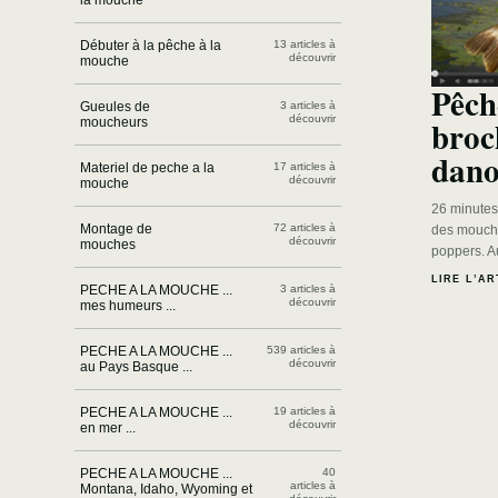
la mouche
Débuter à la pêche à la
13 articles à
découvrir
mouche
Pêch
Gueules de
3 articles à
découvrir
broc
moucheurs
dano
Materiel de peche a la
17 articles à
découvrir
mouche
26 minutes
Montage de
72 articles à
des mouche
découvrir
mouches
poppers. Au
LIRE L’AR
PECHE A LA MOUCHE ...
3 articles à
découvrir
mes humeurs ...
PECHE A LA MOUCHE ...
539 articles à
découvrir
au Pays Basque ...
PECHE A LA MOUCHE ...
19 articles à
découvrir
en mer ...
PECHE A LA MOUCHE ...
40
articles à
Montana, Idaho, Wyoming et