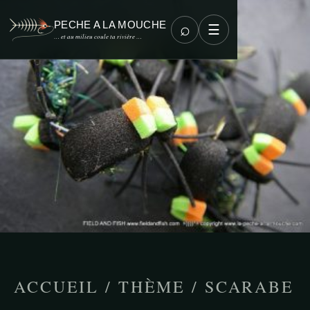
PECHE A LA MOUCHE
⌕
☰
… et au milieu coule ta rivière …
ACCUEIL
/
THÈME
/
SCARABE