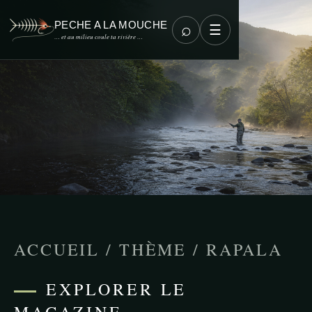
PECHE A LA MOUCHE
⌕
☰
… et au milieu coule ta rivière …
ACCUEIL
/
THÈME
/
RAPALA
EXPLORER LE