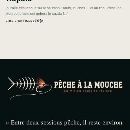
journée très tendue sur le saumon : sauts, touches … et au final, c’est une
bien belle fario qui gobera le rapala […]
LIRE L’ARTICLE
« Entre deux sessions pêche, il reste environ