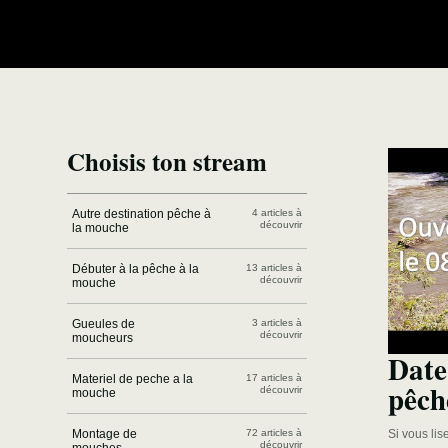
Choisis ton stream
Autre destination pêche à
4 articles à
découvrir
la mouche
Débuter à la pêche à la
13 articles à
découvrir
mouche
Gueules de
3 articles à
découvrir
moucheurs
Date
Materiel de peche a la
17 articles à
pêch
découvrir
mouche
Montage de
72 articles à
Si vous lis
découvrir
mouches