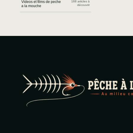
Videos et films de peche
168 articles à
découvrir
a la mouche