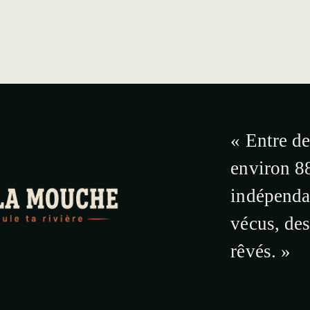
« Entre de
environ 88
indépendan
vécus, de
rêvés. »