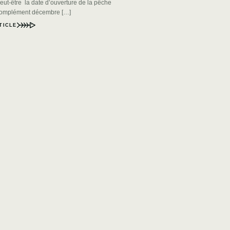
eut-être la date d’ouverture de la pêche
complément décembre […]
TICLE