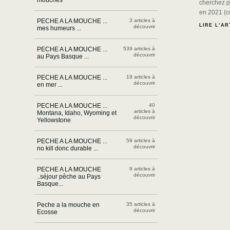
cherchez p
en 2021 (
PECHE A LA MOUCHE ...
3 articles à
LIRE L’AR
découvrir
mes humeurs ...
PECHE A LA MOUCHE ...
539 articles à
découvrir
au Pays Basque ...
PECHE A LA MOUCHE ...
19 articles à
découvrir
en mer ...
PECHE A LA MOUCHE ...
40
articles à
Montana, Idaho, Wyoming et
découvrir
Yellowstone
PECHE A LA MOUCHE ...
59 articles à
découvrir
no kill donc durable ...
PECHE A LA MOUCHE
9 articles à
découvrir
..séjour pêche au Pays
Basque...
Peche a la mouche en
35 articles à
découvrir
Ecosse