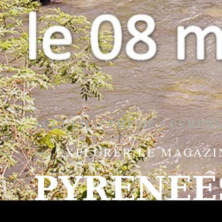
ACCUEIL
/
THÈME
/
PYRENE
EXPLORER LE MAGAZI
PYRENEE