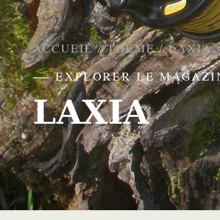
ACCUEIL
/
THÈME
/
LAXIA
EXPLORER LE MAGAZI
LAXIA