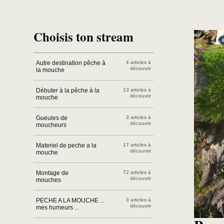
Choisis ton stream
Autre destination pêche à
4 articles à
découvrir
la mouche
Débuter à la pêche à la
13 articles à
découvrir
mouche
Gueules de
3 articles à
découvrir
moucheurs
Materiel de peche a la
17 articles à
découvrir
mouche
Montage de
72 articles à
découvrir
mouches
PECHE A LA MOUCHE ...
3 articles à
découvrir
mes humeurs ...