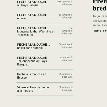
Pre
PECHE A LA MOUCHE ...
539 articles à
bred
découvrir
au Pays Basque ...
PECHE A LA MOUCHE ...
19 articles à
Toujours t
découvrir
en mer ...
anticyclon
sur la Gra
PECHE A LA MOUCHE ...
40
articles à
Montana, Idaho, Wyoming et
LIRE L’AR
découvrir
Yellowstone
PECHE A LA MOUCHE ...
59 articles à
découvrir
no kill donc durable ...
PECHE A LA MOUCHE
9 articles à
découvrir
..séjour pêche au Pays
Basque...
Peche a la mouche en
35 articles à
découvrir
Ecosse
Videos et films de peche
168 articles à
découvrir
a la mouche