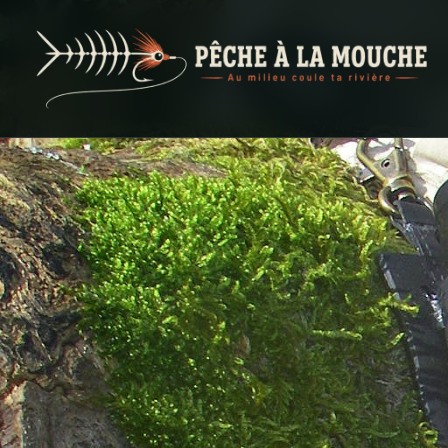
PECHE A LA MOUCHE
… et au milieu coule ta rivière …