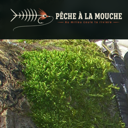
PECHE A LA MOUCHE
… et au milieu coule ta rivière …