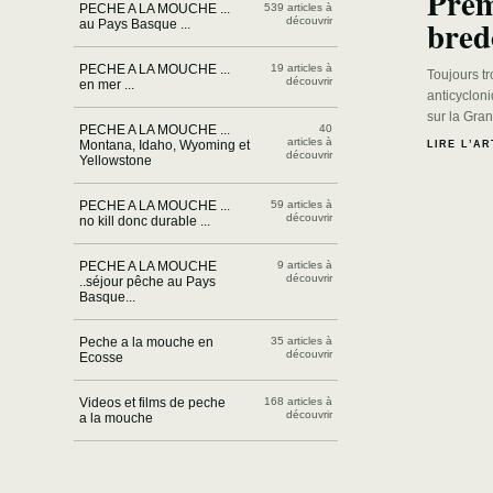
Pre
PECHE A LA MOUCHE ...
539 articles à
bred
découvrir
au Pays Basque ...
PECHE A LA MOUCHE ...
19 articles à
Toujours t
découvrir
en mer ...
anticyclon
sur la Gra
PECHE A LA MOUCHE ...
40
articles à
Montana, Idaho, Wyoming et
LIRE L’AR
découvrir
Yellowstone
PECHE A LA MOUCHE ...
59 articles à
découvrir
no kill donc durable ...
PECHE A LA MOUCHE
9 articles à
découvrir
..séjour pêche au Pays
Basque...
Peche a la mouche en
35 articles à
découvrir
Ecosse
Videos et films de peche
168 articles à
découvrir
a la mouche