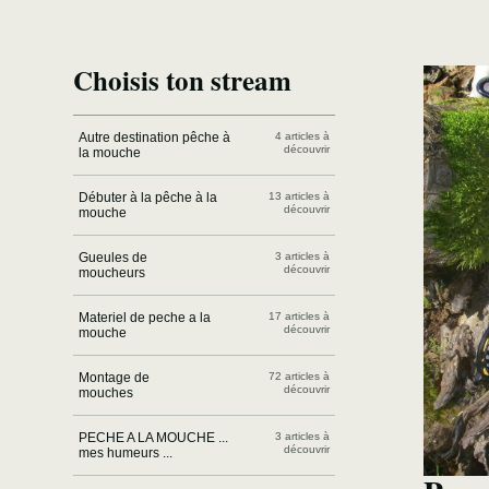
Choisis ton stream
Autre destination pêche à
4 articles à
découvrir
la mouche
Débuter à la pêche à la
13 articles à
découvrir
mouche
Gueules de
3 articles à
découvrir
moucheurs
Materiel de peche a la
17 articles à
découvrir
mouche
Montage de
72 articles à
découvrir
mouches
PECHE A LA MOUCHE ...
3 articles à
découvrir
mes humeurs ...