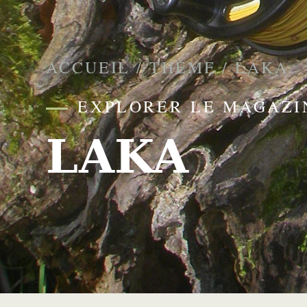
ACCUEIL
/
THÈME
/
LAKA
EXPLORER LE MAGAZI
LAKA