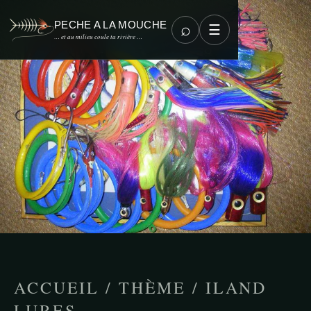
PECHE A LA MOUCHE
⌕
☰
… et au milieu coule ta rivière …
ACCUEIL
/
THÈME
/
ILAND
LURES