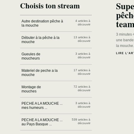
Supe
Choisis ton stream
pêch
team
Autre destination pêche à
4 articles à
découvrir
la mouche
3 minutes 4
Débuter à la pêche à la
13 articles à
une bande
découvrir
mouche
la mouche.
LIRE L’AR
Gueules de
3 articles à
découvrir
moucheurs
Materiel de peche a la
17 articles à
découvrir
mouche
Montage de
72 articles à
découvrir
mouches
PECHE A LA MOUCHE ...
3 articles à
découvrir
mes humeurs ...
PECHE A LA MOUCHE ...
539 articles à
découvrir
au Pays Basque ...