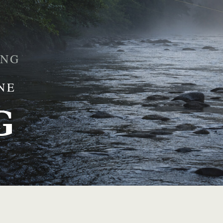
ING
NE
G