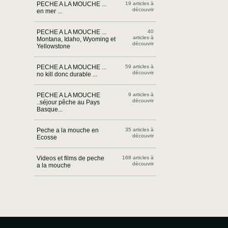
PECHE A LA MOUCHE ...
19 articles à
découvrir
en mer ...
PECHE A LA MOUCHE ...
40
articles à
Montana, Idaho, Wyoming et
découvrir
Yellowstone
PECHE A LA MOUCHE ...
59 articles à
découvrir
no kill donc durable ...
PECHE A LA MOUCHE
9 articles à
découvrir
..séjour pêche au Pays
Basque...
Peche a la mouche en
35 articles à
découvrir
Ecosse
Videos et films de peche
168 articles à
découvrir
a la mouche