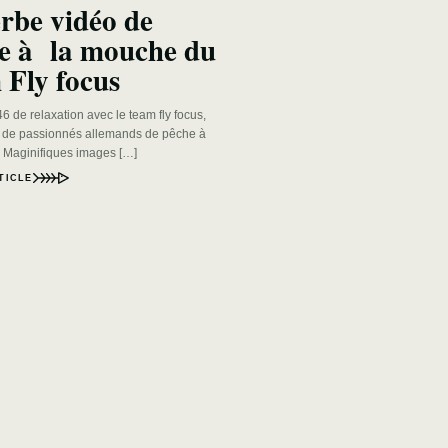
rbe vidéo de
e à la mouche du
 Fly focus
6 de relaxation avec le team fly focus,
 de passionnés allemands de pêche à
 Maginifiques images […]
TICLE