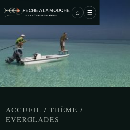
PECHE A LA MOUCHE
⌕
☰
… et au milieu coule ta rivière …
ACCUEIL
/
THÈME
/
EVERGLADES