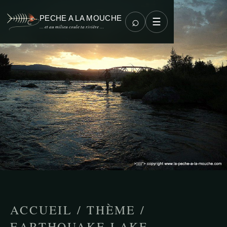
PECHE A LA MOUCHE
⌕
☰
… et au milieu coule ta rivière …
ACCUEIL
/
THÈME
/
EARTHQUAKE LAKE