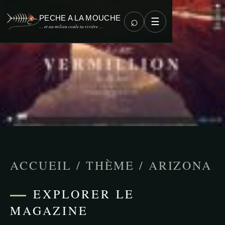
PECHE A LA MOUCHE
⌕
☰
… et au milieu coule ta rivière …
ACCUEIL
/
THÈME
/
ARIZONA
EXPLORER LE
MAGAZINE