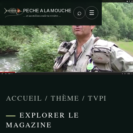
PECHE A LA MOUCHE
⌕
☰
… et au milieu coule ta rivière …
ACCUEIL
/
THÈME
/
TVPI
EXPLORER LE
MAGAZINE