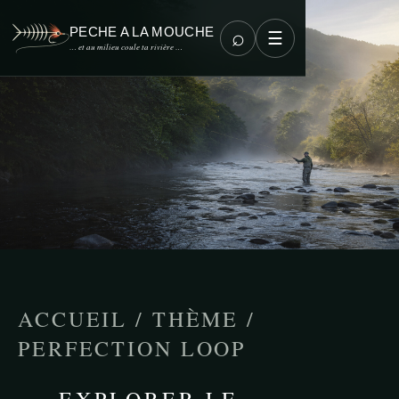
PECHE A LA MOUCHE
⌕
☰
… et au milieu coule ta rivière …
ACCUEIL
/
THÈME
/
PERFECTION LOOP