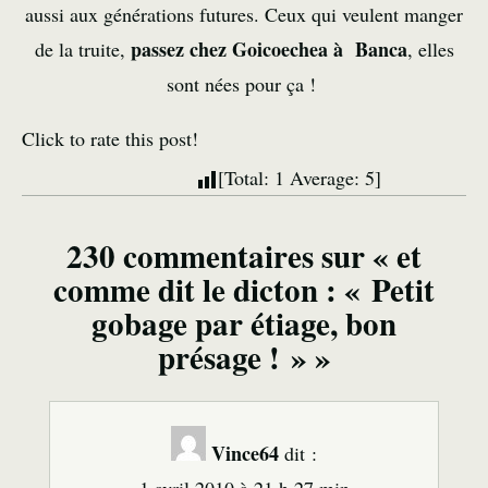
aussi aux générations futures. Ceux qui veulent manger
passez chez Goicoechea à Banca
de la truite,
, elles
sont nées pour ça !
Click to rate this post!
[Total:
1
Average:
5
]
230 commentaires sur « et
comme dit le dicton : « Petit
gobage par étiage, bon
présage ! » »
Vince64
dit :
1 avril 2010 à 21 h 27 min