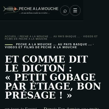
PECHE A LA MOUCHE
⌕
☰
… et au milieu coule ta rivière …
ACCUEIL
/
PECHE A LA MOUCHE ... AU PAYS BASQUE ...
·
VIDEOS ET
FILMS DE PECHE A LA MOUCHE
PECHE A LA MOUCHE ... AU PAYS BASQUE ...
·
VIDEOS ET FILMS DE PECHE A LA MOUCHE
ET COMME DIT
LE DICTON :
« PETIT GOBAGE
PAR ÉTIAGE, BON
PRÉSAGE ! »
un jour, je l’aurai … Depuis l’an dernier, une truite