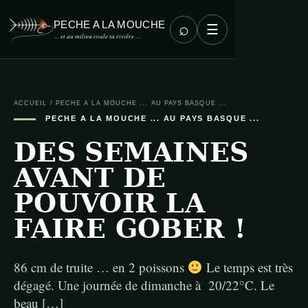
PECHE A LA MOUCHE
⌕
☰
… et au milieu coule ta rivière …
ACCUEIL
/
PECHE A LA MOUCHE ... AU PAYS BASQUE ...
PECHE A LA MOUCHE ... AU PAYS BASQUE ...
DES SEMAINES
AVANT DE
POUVOIR LA
FAIRE GOBER !
86 cm de truite … en 2 poissons
Le temps est très
dégagé. Une journée de dimanche à 20/22°C. Le
beau […]