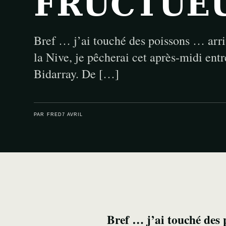
FRUCTUE
Bref … j’ai touché des poissons … arri
la Nive, je pêcherai cet après-midi ent
Bidarray. De […]
PAR FRED
7 AVRIL
Bref … j’ai touché des