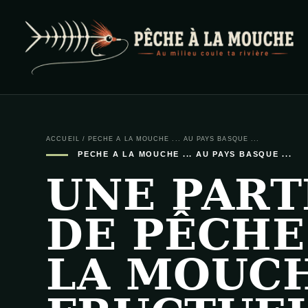
PECHE A LA MOUCHE
… et au milieu coule ta rivière …
ACCUEIL
/
PECHE A LA MOUCHE ... AU PAYS BASQUE ...
PECHE A LA MOUCHE ... AU PAYS BASQUE ...
UNE PART
DE PÊCHE
LA MOUC