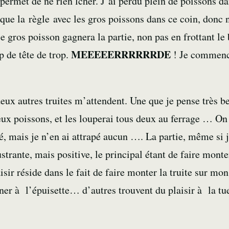
 permet de ne rien lcher. J’ai perdu plein de poissons da
esque la règle avec les gros poissons dans ce coin, donc
gros poisson gagnera la partie, non pas en frottant le b
MEEEEERRRRRRDE
p de tête de trop.
! Je commence
ux autres truites m’attendent. Une que je pense très bel
eux poissons, et les louperai tous deux au ferrage … On
é, mais je n’en ai attrapé aucun …. La partie, même si j
trante, mais positive, le principal étant de faire monte
ir réside dans le fait de faire monter la truite sur mon 
r à l’épuisette… d’autres trouvent du plaisir à la tu