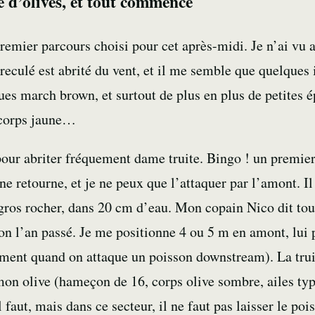
d’olives, et tout commence
 premier parcours choisi pour cet après-midi. Je n’ai v
 reculé est abrité du vent, et il me semble que quelques 
ues march brown, et surtout de plus en plus de petites 
 corps jaune…
pour abriter fréquement dame truite. Bingo ! un premi
ne retourne, et je ne peux que l’attaquer par l’amont. I
 gros rocher, dans 20 cm d’eau. Mon copain Nico dit tout
on l’an passé. Je me positionne 4 ou 5 m en amont, lui 
ement quand on attaque un poisson downstream). La truit
 olive (hameçon de 16, corps olive sombre, ailes type
faut, mais dans ce secteur, il ne faut pas laisser le pois