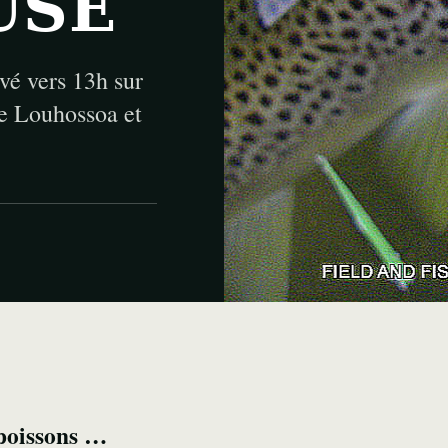
USE
vé vers 13h sur
re Louhossoa et
 poissons …