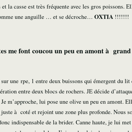
 et la casse est très fréquente avec les gros poissons. 
OXTIA
 comme une anguille … et se décroche…
!!!!!!!
uites me font coucou un peu en amont à grand
 sur une rpe, 1 entre deux buissons qui émergent du lit d
lération entre deux blocs de rochers. JE décide d’attaque
. Je m’approche, lui pose une olive un peu en amont. 
e juste à coté et rejoint une zone plus profonde. Nous 
 donc indispensable de la brider. Canne haute, je lui met