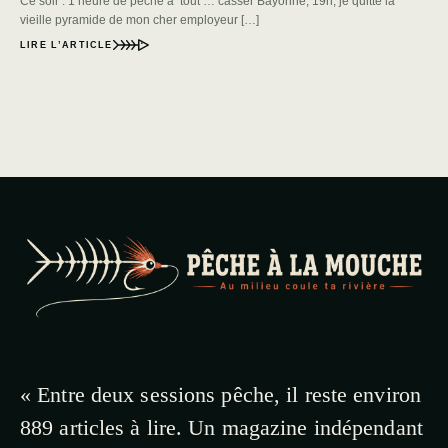
Ce soir : 1 heure de pêche à tout … casser Bayonne, 19h, je quitte la
vieille pyramide de mon cher employeur […]
LIRE L’ARTICLE
« Entre deux sessions pêche, il reste environ
889 articles à lire. Un magazine indépendant