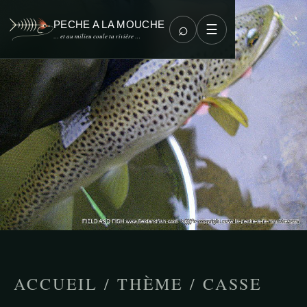
PECHE A LA MOUCHE
⌕
☰
… et au milieu coule ta rivière …
ACCUEIL
/
THÈME
/
CASSE