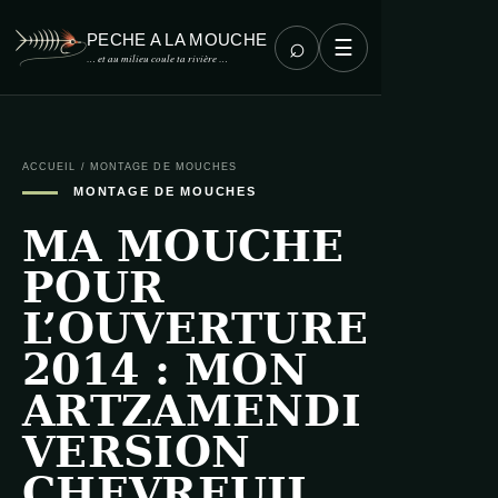
PECHE A LA MOUCHE
⌕
☰
… et au milieu coule ta rivière …
ACCUEIL
/
MONTAGE DE MOUCHES
MONTAGE DE MOUCHES
MA MOUCHE
POUR
L’OUVERTURE
2014 : MON
ARTZAMENDI
VERSION
CHEVREUIL