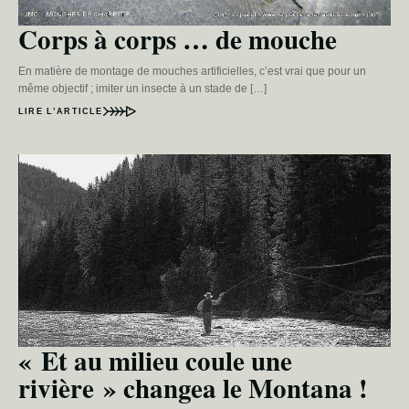
Corps à corps … de mouche
En matière de montage de mouches artificielles, c’est vrai que pour un
même objectif ; imiter un insecte à un stade de […]
LIRE L’ARTICLE
« Et au milieu coule une
rivière » changea le Montana !