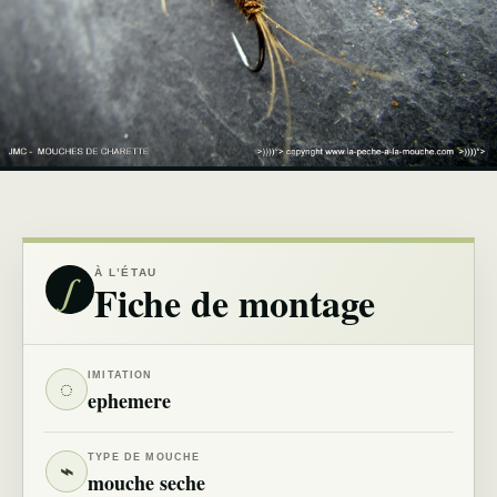
∫
À L’ÉTAU
Fiche de montage
IMITATION
◌
ephemere
TYPE DE MOUCHE
⌁
mouche seche