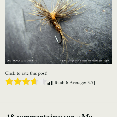
Click to rate this post!
[Total:
6
Average:
3.7
]
18 commentaires sur « Ma