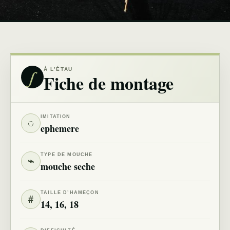
∫
À L’ÉTAU
Fiche de montage
IMITATION
◌
ephemere
TYPE DE MOUCHE
⌁
mouche seche
TAILLE D’HAMEÇON
#
14, 16, 18