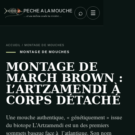
PECHE A LA MOUCHE
⌕
☰
… et au milieu coule ta rivière …
ACCUEIL
/
MONTAGE DE MOUCHES
MONTAGE DE MOUCHES
MONTAGE DE
MARCH BROWN :
L’ARTZAMENDI À
CORPS DÉTACHÉ
Une mouche authentique, « génétiquement » issue
du biotope L’Artzamendi est un des premiers
sommets basque face à l’atlantique. Son nom