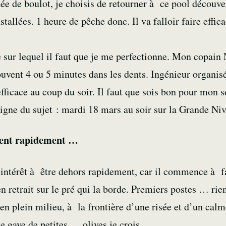
e de boulot, je choisis de retourner à ce pool découver
allées. 1 heure de pêche donc. Il va falloir faire effica
sur lequel il faut que je me perfectionne. Mon copain 
vent 4 ou 5 minutes dans les dents. Ingénieur organisé 
fficace au coup du soir. Il faut que sois bon pour mon s
igne du sujet : mardi 18 mars au soir sur la Grande N
trent rapidement …
nt intérêt à être dehors rapidement, car il commence à 
en retrait sur le pré qui la borde. Premiers postes … rie
en plein milieu, à la frontière d’une risée et d’un cal
 se gave de petites … olives je crois.