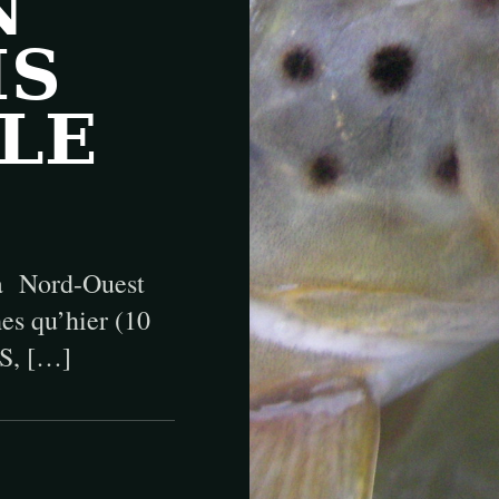
N
IS
 LE
 à Nord-Ouest
es qu’hier (10
S, […]