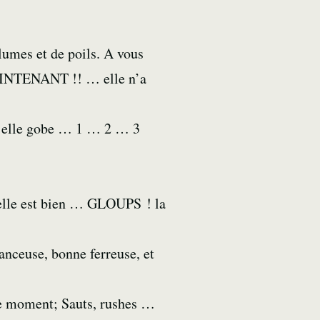
lumes et de poils. A vous
 MAINTENANT !! … elle n’a
 3 elle gobe … 1 … 2 … 3
, elle est bien … GLOUPS ! la
anceuse, bonne ferreuse, et
e moment; Sauts, rushes …