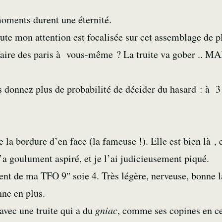
oments durent une éternité.
ute mon attention est focalisée sur cet assemblage de p
s faire des paris à vous-même ? La truite va gober ..
s donnez plus de probabilité de décider du hasard : à
e la bordure d’en face (la fameuse !). Elle est bien là 
 l’a goulument aspiré, et je l’ai judicieusement piqué.
tent de ma TFO 9″ soie 4. Très légère, nerveuse, bonne l
ne en plus.
vec une truite qui a du
gniac
, comme ses copines en c