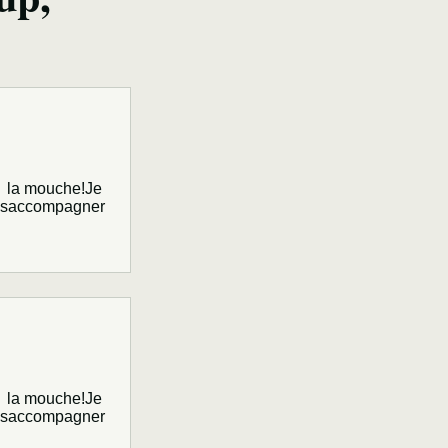
 à la mouche!Je
vousaccompagner
 à la mouche!Je
vousaccompagner