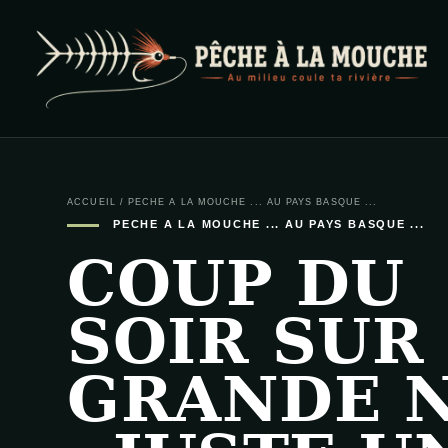
PECHE A LA MOUCHE
… et au milieu coule ta rivière …
ACCUEIL
/
PECHE A LA MOUCHE ... AU PAYS BASQUE ...
PECHE A LA MOUCHE ... AU PAYS BASQUE ...
COUP DU
SOIR SUR
GRANDE N