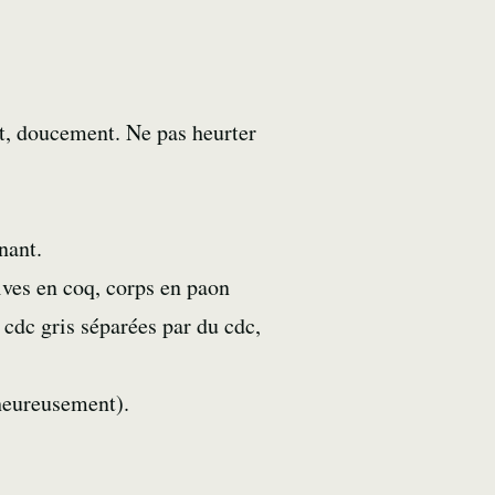
nt, doucement. Ne pas heurter
nant.
ives en coq, corps en paon
 cdc gris séparées par du cdc,
 heureusement).