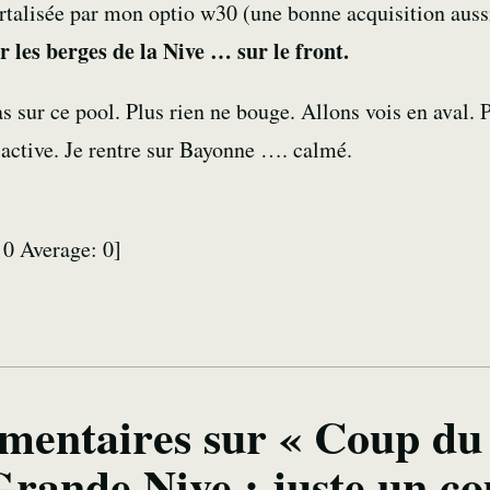
rtalisée par mon optio w30 (une bonne acquisition aussi 
 les berges de la Nive … sur le front.
as sur ce pool. Plus rien ne bouge. Allons vois en aval. 
s active. Je rentre sur Bayonne …. calmé.
:
0
Average:
0
]
mentaires sur « Coup du 
Grande Nive : juste un co