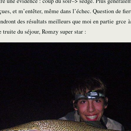
être une évidence : coup du soir–> sedge. Plus généralem
nçues, et m’entêter, même dans l’échec. Question de fie
endront des résultats meilleurs que moi en partie grce 
e truite du séjour, Romzy super star :