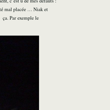
ent, c’est u de mes défauts :
rté mal placée … Niak et
à ça. Par exemple le