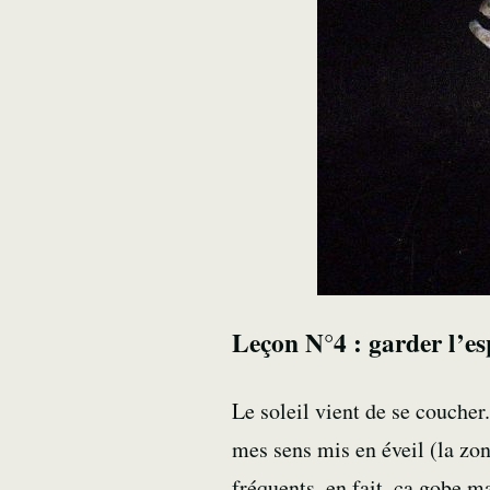
Leçon N°4 : garder l’es
Le soleil vient de se coucher
mes sens mis en éveil (la zo
fréquents, en fait, ça gobe m