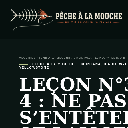
PECHE A LA MOUCHE
… et au milieu coule ta rivière …
ACCUEIL
/
PECHE A LA MOUCHE ... MONTANA, IDAHO, WYOMING E
PECHE A LA MOUCHE ... MONTANA, IDAHO, WY
YELLOWSTONE
LEÇON N°
4 : NE PAS
S’ENTÊTE