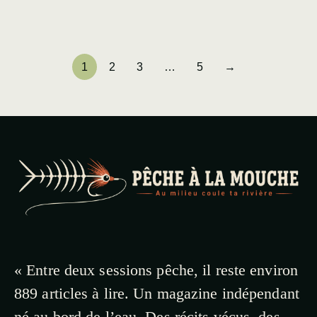
1
2
3
…
5
→
« Entre deux sessions pêche, il reste environ
889 articles à lire. Un magazine indépendant
né au bord de l’eau. Des récits vécus, des