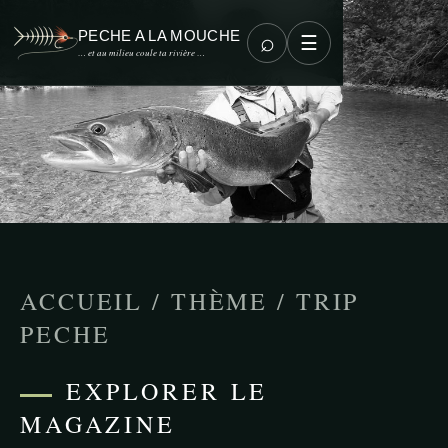
PECHE A LA MOUCHE
⌕
☰
… et au milieu coule ta rivière …
ACCUEIL
/
THÈME
/
TRIP
PECHE
EXPLORER LE
MAGAZINE