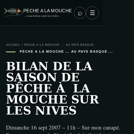
PECHE A LA MOUCHE
⌕
☰
… et au milieu coule ta rivière …
ACCUEIL
/
PECHE A LA MOUCHE ... AU PAYS BASQUE ...
PECHE A LA MOUCHE ... AU PAYS BASQUE ...
BILAN DE LA
SAISON DE
PÊCHE À LA
MOUCHE SUR
LES NIVES
Dimanche 16 sept 2007 – 11h – Sur mon canapé.