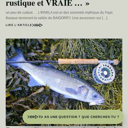
rustique et VRAIE … »
un peu de culture … L’IPARLA est un des sommets mythique du Pays
Basque dominant la vallée de BAIGORRY. Une ascension sur […]
LIRE L’ARTICLE
TU AS UNE QUESTION ? QUE CHERCHES-TU ?