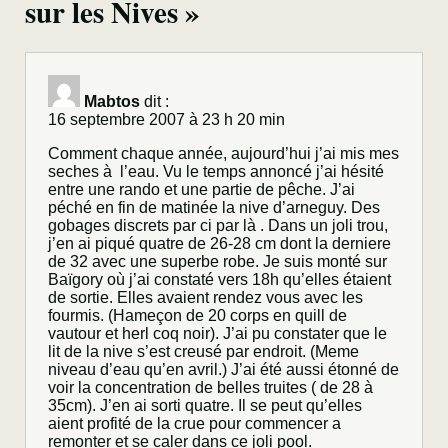
sur les Nives »
Mabtos
dit :
16 septembre 2007 à 23 h 20 min
Comment chaque année, aujourd’hui j’ai mis mes
seches à l’eau. Vu le temps annoncé j’ai hésité
entre une rando et une partie de pêche. J’ai
péché en fin de matinée la nive d’arneguy. Des
gobages discrets par ci par là . Dans un joli trou,
j’en ai piqué quatre de 26-28 cm dont la derniere
de 32 avec une superbe robe. Je suis monté sur
Baïgory où j’ai constaté vers 18h qu’elles étaient
de sortie. Elles avaient rendez vous avec les
fourmis. (Hameçon de 20 corps en quill de
vautour et herl coq noir). J’ai pu constater que le
lit de la nive s’est creusé par endroit. (Meme
niveau d’eau qu’en avril.) J’ai été aussi étonné de
voir la concentration de belles truites ( de 28 à
35cm). J’en ai sorti quatre. Il se peut qu’elles
aient profité de la crue pour commencer a
remonter et se caler dans ce joli pool.