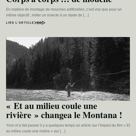
En matière de montage de mouches artificielles, c’est vrai que pour un
même objectif ; imiter un insecte à un stade de […]
LIRE L’ARTICLE
« Et au milieu coule une
rivière » changea le Montana !
Yvon m’a fait passer il y a quelques temps un article sur l’impact du film « Et
au milieu coule une rivière » sur […]