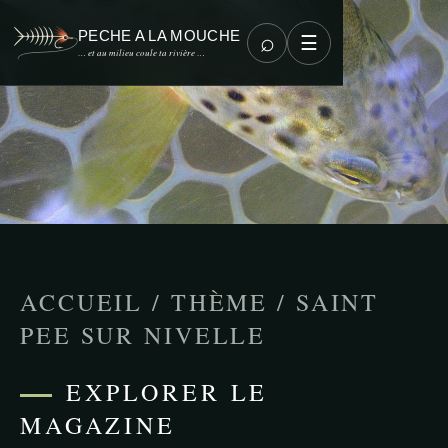
PECHE A LA MOUCHE
⌕
☰
… et au milieu coule ta rivière …
ACCUEIL
/
THÈME
/
SAINT
PEE SUR NIVELLE
EXPLORER LE
MAGAZINE