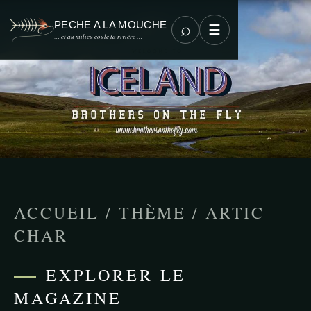
PECHE A LA MOUCHE
⌕
☰
… et au milieu coule ta rivière …
ACCUEIL
/
THÈME
/
ARTIC
CHAR
EXPLORER LE
MAGAZINE