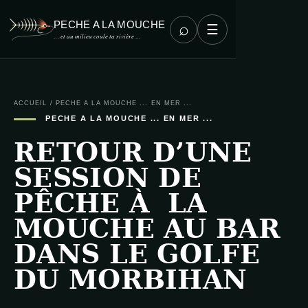
PECHE A LA MOUCHE
⌕
☰
… et au milieu coule ta rivière …
ACCUEIL
/
PECHE A LA MOUCHE ... EN MER ...
PECHE A LA MOUCHE ... EN MER ...
RETOUR D’UNE
SESSION DE
PÊCHE À LA
MOUCHE AU BAR
DANS LE GOLFE
DU MORBIHAN