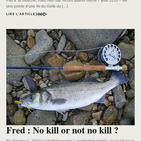
Pas à la mouche, mais mon bar record quand même 7 aout 2010 – sur
une pointe d’une Ile du Golfe du […]
LIRE L’ARTICLE
Fred : No kill or not no kill ?
En réponse à Jérôme (cf billet sur mes ) explication simple : le no kill n’est