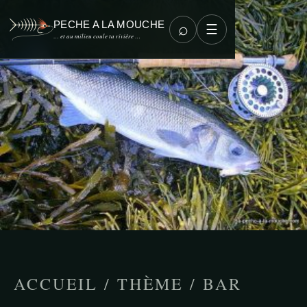
PECHE A LA MOUCHE
⌕
☰
… et au milieu coule ta rivière …
ACCUEIL
/
THÈME
/
BAR