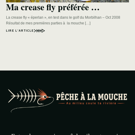
Ma crease fly préférée …
La crease fly « éperlan », en test dans le golf du Morbilhan – Oct 2008
Résultat de mes premières parties à la mouche […]
LIRE L’ARTICLE