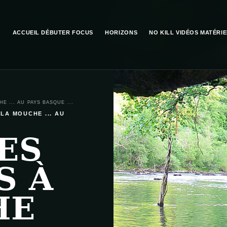
ACCUEIL
DÉBUTER
FOCUS
HORIZONS
NO KILL
VIDÉOS
MATÉRIE
E ... AU PAYS BASQUE ...
 LA MOUCHE ... AU
ES
S À
HE