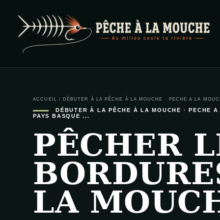
PECHE A LA MOUCHE
… et au milieu coule ta rivière …
ACCUEIL
/
DÉBUTER À LA PÊCHE À LA MOUCHE
·
PECHE A LA MOUCH
DÉBUTER À LA PÊCHE À LA MOUCHE
·
PECHE A
PAYS BASQUE ...
PÊCHER L
BORDURE
LA MOUC