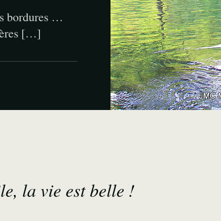
les bordures …
ières […]
le, la vie est belle !