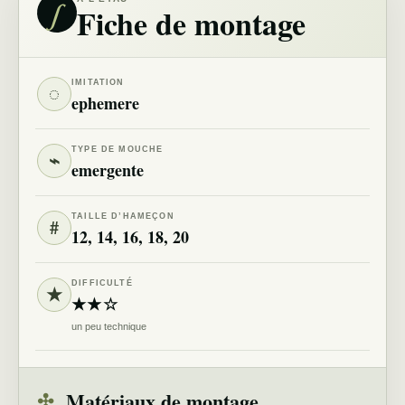
∫
Fiche de montage
IMITATION
◌
ephemere
TYPE DE MOUCHE
⌁
emergente
TAILLE D’HAMEÇON
#
12, 14, 16, 18, 20
DIFFICULTÉ
★
★★☆
un peu technique
✣
Matériaux de montage