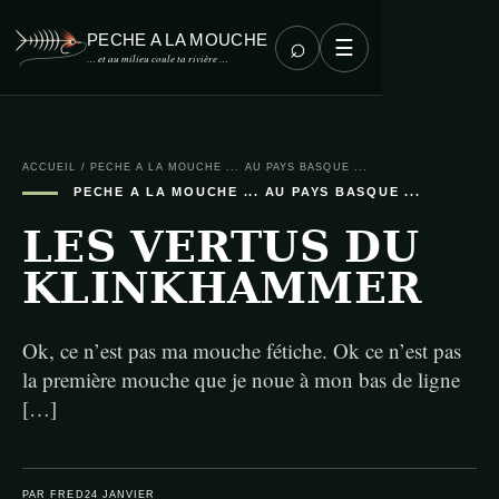
PECHE A LA MOUCHE
⌕
☰
… et au milieu coule ta rivière …
ACCUEIL
/
PECHE A LA MOUCHE ... AU PAYS BASQUE ...
PECHE A LA MOUCHE ... AU PAYS BASQUE ...
LES VERTUS DU
KLINKHAMMER
Ok, ce n’est pas ma mouche fétiche. Ok ce n’est pas
la première mouche que je noue à mon bas de ligne
[…]
PAR FRED
24 JANVIER