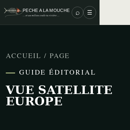
PECHE A LA MOUCHE
⌕
☰
… et au milieu coule ta rivière …
ACCUEIL
/ PAGE
GUIDE ÉDITORIAL
VUE SATELLITE
EUROPE