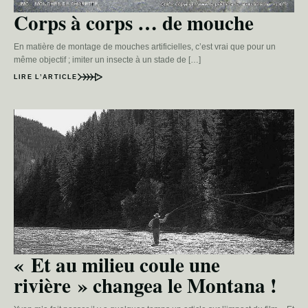
Corps à corps … de mouche
En matière de montage de mouches artificielles, c’est vrai que pour un
même objectif ; imiter un insecte à un stade de […]
LIRE L’ARTICLE
« Et au milieu coule une
rivière » changea le Montana !