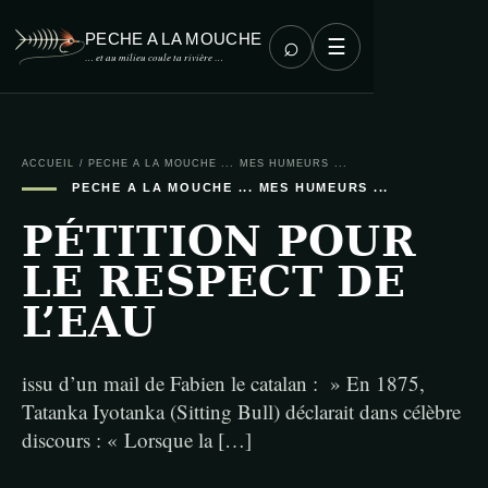
PECHE A LA MOUCHE
⌕
☰
… et au milieu coule ta rivière …
ACCUEIL
/
PECHE A LA MOUCHE ... MES HUMEURS ...
PECHE A LA MOUCHE ... MES HUMEURS ...
PÉTITION POUR
LE RESPECT DE
L’EAU
issu d’un mail de Fabien le catalan : » En 1875,
Tatanka Iyotanka (Sitting Bull) déclarait dans célèbre
discours : « Lorsque la […]