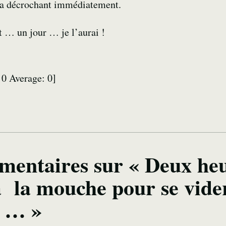
, la décrochant immédiatement.
it … un jour … je l’aurai !
:
0
Average:
0
]
mentaires sur « Deux heu
à la mouche pour se vide
t … »