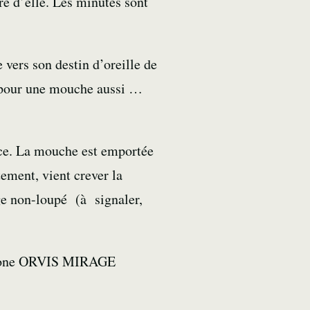
are d’elle. Les minutes sont
e
vers son destin d’oreille de
 pour une mouche aussi …
face. La mouche est emportée
tement, vient crever la
ge non-loupé (à signaler,
bone ORVIS MIRAGE