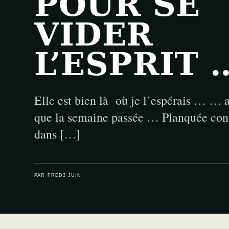
POUR SE
VIDER
L’ESPRIT 
Elle est bien là où je l’espérais … …
que la semaine passée … Planquée cont
dans […]
PAR FRED
3 JUIN