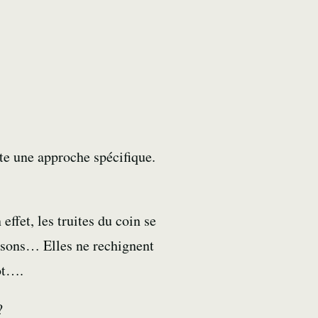
te une approche spécifique.
effet, les truites du coin se
oissons… Elles ne rechignent
lot….
?