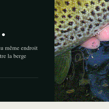
…
 au même endroit
re la berge