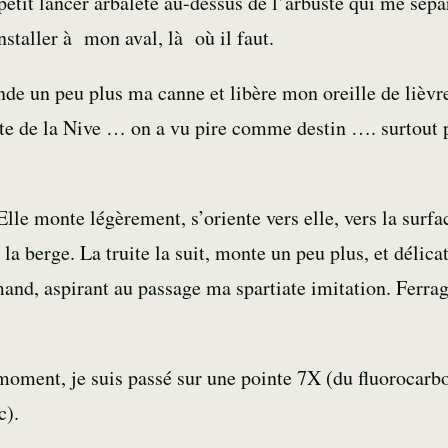
n petit lancer arbalète au-dessus de l’arbuste qui me sép
nstaller à mon aval, là où il faut.
bande un peu plus ma canne et libère mon
oreille de lièvr
te
de la
Nive
… on a vu pire comme destin …. surtout
. Elle monte légèrement, s’oriente vers elle, vers la sur
la berge. La truite la suit, monte un peu plus, et délica
nd, aspirant au passage ma spartiate imitation. Ferra
 moment, je suis passé sur une pointe 7X (du
fluorocar
nc).