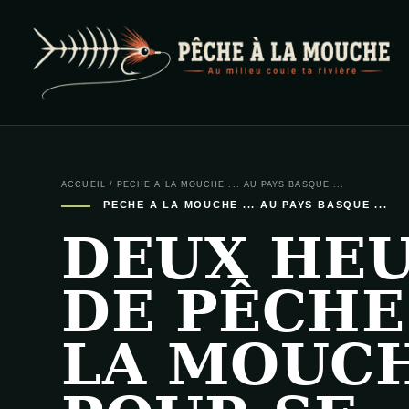
PECHE A LA MOUCHE
… et au milieu coule ta rivière …
ACCUEIL
/
PECHE A LA MOUCHE ... AU PAYS BASQUE ...
PECHE A LA MOUCHE ... AU PAYS BASQUE ...
DEUX HE
DE PÊCHE
LA MOUC