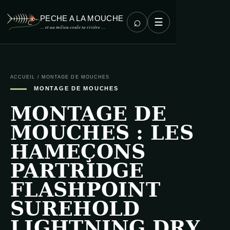
PECHE A LA MOUCHE
⌕
☰
… et au milieu coule ta rivière …
ACCUEIL
/
MONTAGE DE MOUCHES
MONTAGE DE MOUCHES
MONTAGE DE
MOUCHES : LES
HAMEÇONS
PARTRIDGE
FLASHPOINT
SUREHOLD
LIGHTNING DRY