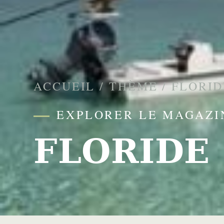
ACCUEIL
/
THÈME
/
FLORID
EXPLORER LE MAGAZI
FLORIDE