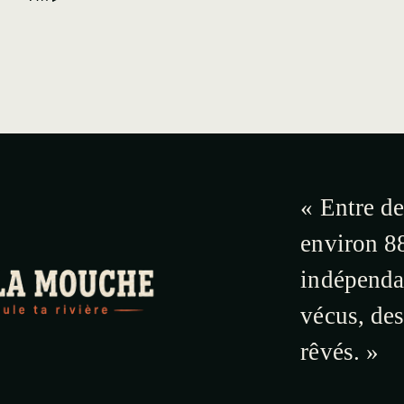
« Entre de
environ 88
indépendan
vécus, de
rêvés. »