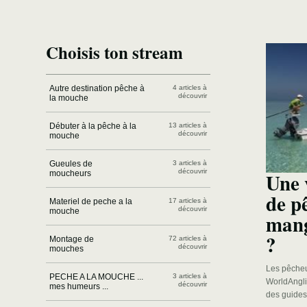
Choisis ton stream
Autre destination pêche à
4 articles à
découvrir
la mouche
Débuter à la pêche à la
13 articles à
découvrir
mouche
Gueules de
3 articles à
découvrir
Une 
moucheurs
de p
Materiel de peche a la
17 articles à
découvrir
mouche
mang
?
Montage de
72 articles à
découvrir
mouches
Les pêcheu
PECHE A LA MOUCHE ...
3 articles à
WorldAngli
découvrir
mes humeurs ...
des guides