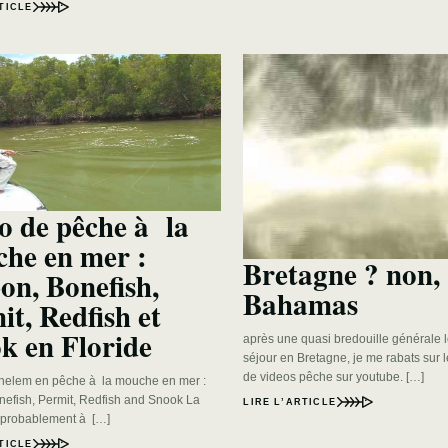
TICLE
o de pêche à la
he en mer :
Bretagne ? non,
on, Bonefish,
Bahamas
it, Redfish et
k en Floride
après une quasi bredouille générale 
séjour en Bretagne, je me rabats sur 
de videos pêche sur youtube. […]
helem en pêche à la mouche en mer :
nefish, Permit, Redfish and Snook La
LIRE L’ARTICLE
t probablement à […]
TICLE