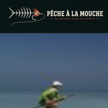
PECHE A LA MOUCHE
… et au milieu coule ta rivière …