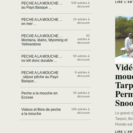
LIRE L’AR
PECHE A LA MOUCHE ...
539 articles à
découvrir
au Pays Basque ...
PECHE A LA MOUCHE ...
19 articles à
découvrir
en mer ...
PECHE A LA MOUCHE ...
40
articles à
Montana, Idaho, Wyoming et
découvrir
Yellowstone
PECHE A LA MOUCHE ...
59 articles à
découvrir
no kill donc durable ...
Vidé
mouc
PECHE A LA MOUCHE
9 articles à
découvrir
..séjour pêche au Pays
Tarp
Basque...
Perm
Peche a la mouche en
35 articles à
découvrir
Ecosse
Snoo
Videos et films de peche
168 articles à
Le grand c
découvrir
a la mouche
Tarpon, Bo
Floride es
LIRE L’AR