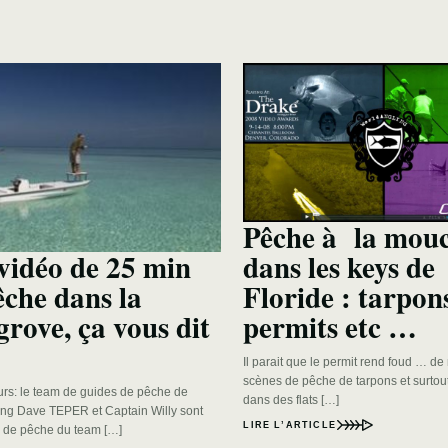
Pêche à la mou
dans les keys de
vidéo de 25 min
Floride : tarpon
êche dans la
permits etc …
rove, ça vous dit
Il parait que le permit rend foud … d
scènes de pêche de tarpons et surtou
rs: le team de guides de pêche de
dans des flats […]
ng Dave TEPER et Captain Willy sont
LIRE L’ARTICLE
 de pêche du team […]