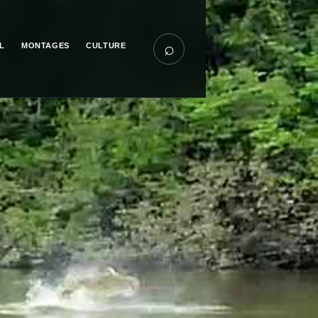
⌕
L
MONTAGES
CULTURE