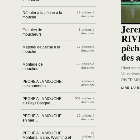
la mouche
Débuter à la pêche à la
13 articles à
découvrir
mouche
Jer
Gueules de
3 articles à
découvrir
RIV
moucheurs
pêch
Materiel de peche a la
17 articles à
découvrir
mouche
des 
Montage de
72 articles à
découvrir
River mons
mouches
Vous devez
RIVER MON
PECHE A LA MOUCHE ...
3 articles à
découvrir
mes humeurs ...
LIRE L’AR
PECHE A LA MOUCHE ...
539 articles à
découvrir
au Pays Basque ...
PECHE A LA MOUCHE ...
19 articles à
découvrir
en mer ...
PECHE A LA MOUCHE ...
40
articles à
Montana, Idaho, Wyoming et