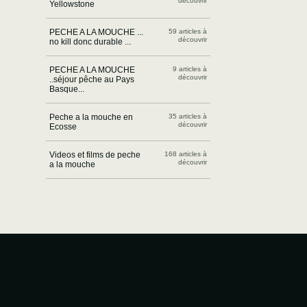
découvrir
Yellowstone
PECHE A LA MOUCHE ...
59 articles à
découvrir
no kill donc durable ...
PECHE A LA MOUCHE
9 articles à
découvrir
..séjour pêche au Pays
Basque...
Peche a la mouche en
35 articles à
découvrir
Ecosse
Videos et films de peche
168 articles à
découvrir
a la mouche