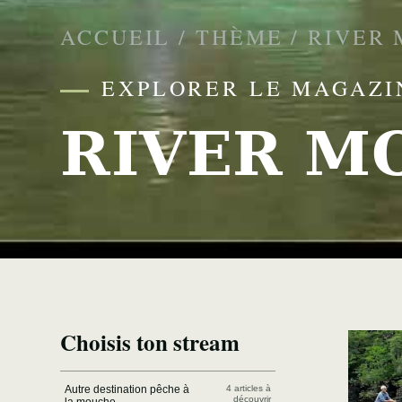
ACCUEIL
/
THÈME
/
RIVER
EXPLORER LE MAGAZI
RIVER M
Choisis ton stream
Autre destination pêche à
4 articles à
découvrir