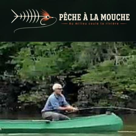
PECHE A LA MOUCHE
… et au milieu coule ta rivière …