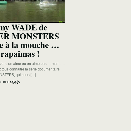
emy WADE de
ER MONSTERS
e à la mouche …
arapaimas !
ters, on aime ou on aime pas … mais ….
 tous connaitre la série documentaire
STERS, qui nous […]
TICLE