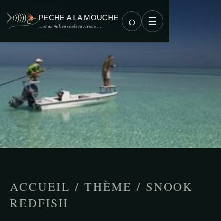
PECHE A LA MOUCHE
⌕
☰
… et au milieu coule ta rivière …
ACCUEIL
/
THÈME
/
SNOOK
REDFISH